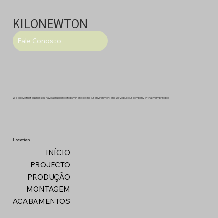
KILONEWTON
Fale Conosco
We believe that businesses have a crucial role to play in protecting our environment, and we've built our company on that very principle.
Location
INÍCIO
PROJECTO
PRODUÇÃO
MONTAGEM
ACABAMENTOS