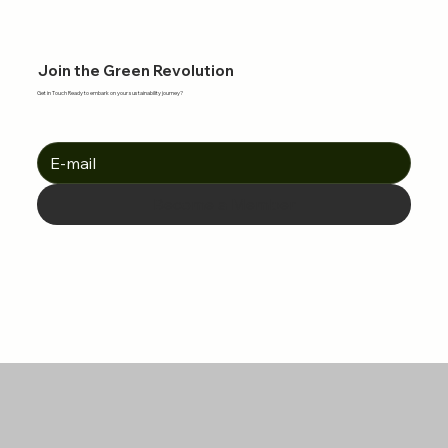
Join the Green Revolution
Get in Touch Ready to embark on your sustainability journey?
Become a Member